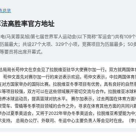
点总览
算法高胜率官方地址
日电(马芙蓉吴旭)第七届世界军人运动会(以下简称“军运会”)共有109
历届最大；共设27个大项、329个小项，竞赛项目为历届最多；50
等要员将出席开幕式。
育总局局长苟仲文在京会见了拉脱维亚驻华大使赛尔加一行。双方就两国体
。 苟仲文首先对赛尔加一行的来访表示欢迎。苟仲文表示，中拉两国体育
在对方国家举办的国际比赛。拉脱维亚冬季项目有优势，具有良好的自然
车等项目较强，双方可以在这些领域展开密切交流与合作。拉脱维亚冰球
培养冰球运动员，提高篮球对抗水平。 赛尔加表示，过去两国在体育方面
架雪车、雪橇等冬季项目领域的合作之外，寻求在体育其他方面的共同兴
举办过夏季奥运会，又将于2022年举办冬季奥运会，拉脱维亚希望能为
术支持。 总局办公厅、外联司、冬运中心主要负责人等会见时在座。（李