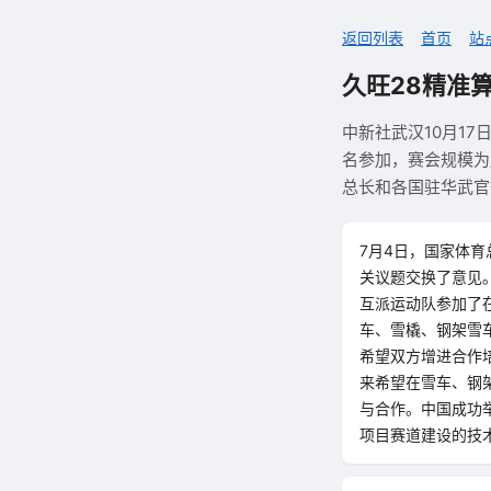
返回列表
首页
站
久旺28精准
中新社武汉10月17
名参加，赛会规模为
总长和各国驻华武官
7月4日，国家体
关议题交换了意见
互派运动队参加了
车、雪橇、钢架雪
希望双方增进合作
来希望在雪车、钢
与合作。中国成功
项目赛道建设的技