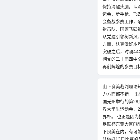
保持清醒头脑，认
运会，步手枪、飞
会备战参赛工作，
射击队、国家飞碟
从党建引领树新风
方面，认真做好本年
突破之后，时隔4
彻党的二十届四中
再创辉煌的参赛目标
山下良美裁判理论
力方面都不错。 出
国光州举行的第28
界大学生运动会、2
界杯。 也正是因为
足联杯东亚大区F
下良美在内，有可
队做好13日比赛的