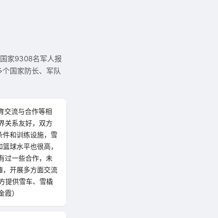
个国家9308名军人报
多个国家防长、军队
育交流与合作等相
界关系友好，双方
条件和训练设施，雪
和篮球水平也很高，
有过一些合作，未
趣，开展多方面交流
中方提供雪车、雪橇
金霞）