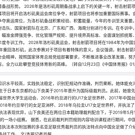
清备战形势。 2026年是洛杉矶周期备战承上启下的关键一年，射击射箭
碟项目将开启洛杉矶奥运会席位争夺，射箭项目也将参加重要国际赛事。
争夺奥运席位，为洛杉矶备战积累经验、积蓄能量，今年的冬训至关重要
射击队、国家射箭队在北京、广东和广西、海南分别进行冬训。在冬训中
、瞄准金牌强竞争、优化管理严规矩、提升境界高标准、全面谋划抓统筹
度冬训工作。 2028年洛杉矶奥运会，射击射箭项目将在1984年为中国
4年重回洛杉矶，此次参赛对于项目有着特殊的意义。会议强调，射击射箭
全会精神，按照国家体育总局党组部署要求，不断推进事业改革发展，努
，全力以赴攀登竞技体育新的高峰。（转自12月23日《中国体育报》01
知识水平较高，实践执法稳定，识别犯规动作准确，判罚果断。她体能充
生于日本东京都的山下良美于2015年晋升为国际级裁判员。此前，她曾先
届世界大学生运动会、2016年约旦进行的U17女足世界杯、2017年中国
018年约旦举行的女足亚洲杯、2018年乌拉圭U17女足世界杯，并执法了
执法表现优异，山下良美还在两位日本籍助理裁判配合下，于2019年5月
组的一场小组赛。 据悉，在此前裁判判罚规则内容培训课程进行期间，中
能执法本次附加赛的多名亚足联优秀裁判员的执法特点向中国女足做了介
备战工作。 文/本报记者肖赧