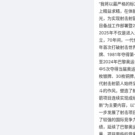
“我将以最严格的
上精益求精，在体
光，为实现射击射箭
目备战工作部署暨
2025年不仅是进
立，70年间，一代
年首次打破射击世界
牌、1981年夺得
至2024年巴黎奥
中5次夺得当届奥运
枚银牌、30枚铜牌
代射击射箭人始终
斗的作风，塑造了
箭项目连续实现成
新”为主要内容，以
一步发展了射击项
了较强的国际竞争力
绩，延续了巴黎奥
量，项目面临的竞