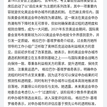
第145次全会上透露的。 去年6月，考文垂就任国际奥委会主
席后启动了以“适应未来”为主题的系列改革，其中一项重要内
容就是优化奥运会举办城市的遴选机制。 在巴赫主席任内，国
际奥委会将奥运会申办制改为邀请制。这一做法在奥运会申办
热潮有所下降时本无可厚非，但如何确保邀请过程的透明度和
规则合理性，成为一大问题。2021年东京奥运会期间，国际奥
委会宣布布里斯班为2032奥运会举办地就令外界感到意外，并
引发一定质疑。 格拉巴尔-基塔罗维奇介绍说，过去数月她所
领导的工作小组广泛听取了奥林匹克运动各利益相关方的意
见，目前初步形成了改革思路。她表示，新的奥运会举办城市
遴选机制将建立在五条原则基础之上——与国际奥委会战略方
向保持一致、尊重各利益相关方的需求、提升透明度、保持灵
活性、注重奥运遗产。 格拉巴尔-基塔罗维奇表示，明确申办
流程的时间节点至关重要，因为这不仅可以保证申办结果的可
预测性和透明度，同时有利于申办城市以低成本高效地推进项
目落地，并赢得公众的信任与支持。她透露，未来奥运会举办
地委员会考虑引入一个“过渡阶段”，该阶段将少数条件更成熟
的申办城市筛选出来后，进入深度评估阶段。 格拉巴尔-基塔
罗维奇表示，对申办城市的评估应基于预先公布的透明标准，