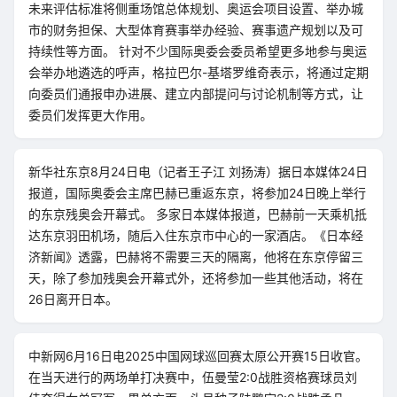
未来评估标准将侧重场馆总体规划、奥运会项目设置、举办城
市的财务担保、大型体育赛事举办经验、赛事遗产规划以及可
持续性等方面。 针对不少国际奥委会委员希望更多地参与奥运
会举办地遴选的呼声，格拉巴尔-基塔罗维奇表示，将通过定期
向委员们通报申办进展、建立内部提问与讨论机制等方式，让
委员们发挥更大作用。
新华社东京8月24日电（记者王子江 刘扬涛）据日本媒体24日
报道，国际奥委会主席巴赫已重返东京，将参加24日晚上举行
的东京残奥会开幕式。 多家日本媒体报道，巴赫前一天乘机抵
达东京羽田机场，随后入住东京市中心的一家酒店。《日本经
济新闻》透露，巴赫将不需要三天的隔离，他将在东京停留三
天，除了参加残奥会开幕式外，还将参加一些其他活动，将在
26日离开日本。
中新网6月16日电2025中国网球巡回赛太原公开赛15日收官。
在当天进行的两场单打决赛中，伍曼莹2:0战胜资格赛球员刘