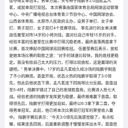
佳夺得女单冠军。男单方面，头号种子陆鹏宇2:0战胜孟凡
茗，成就单双打双冠。 本次赛事由国家体育总局网球运动管理
中心、中央广播电视总台体育青少节目中心、中国网球协会、
山西省体育局、太原市人民政府主办，设男子单打、女子单
打、男子双打、女子双打4个竞赛项目。 率先进行的女单决赛
由伍曼莹对阵14岁的小将刘佳。面对比自己年轻15岁的对手，
经验丰富的伍曼莹在比赛中打得沉稳老练，最终直落两盘拿下
比赛，首次捧起中国网球巡回赛桂冠。 伍曼莹赛后表示，放松
是她本场比赛的取胜之道：“对手的球速比较快，我的底线更稳
定。我没有给自己太大的压力，打得比较放松，这是赢球的关
键吧。” 男单决赛中，17岁的孟凡茗给久经沙场的陆鹏宇制造
了不小的麻烦。首盘开局，状态火热的陆鹏宇取得了3:0领
先，但此后他状态下滑，孟凡茗连下四局将比分反超。首盘战
至5:4时，陆鹏宇错过了自己的发球胜盘局，比赛进入抢七大
战。经验老道的陆鹏宇发挥更为稳健，最终艰难赢下首盘。取
得领先后，陆鹏宇打得更加自如，最终以6:3拿下第二盘，夺
得男单冠军。此前，他已将本次比赛双打冠军的荣誉收入囊
中。 陆鹏宇赛后表示：“今天3:0领先后我感觉稳了，有点松
懈，结果连丢四局，后面重新调整才慢慢发挥出水平。首盘抢