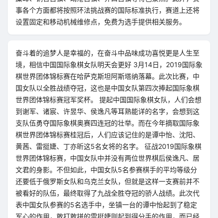
事各个方面都将按照环法挑战赛的国际标准执行，赛道上还将
设置固定和移动机械维修点，免费为选手提供相关服务。
奋斗着的追梦人是幸福的，在奋斗中品味成功喜悦更是人生至
境，相信中国国际象棋女队明天会更好 3月14日，2019国际象
棋世界团体锦标赛在哈萨克斯坦阿斯塔纳落幕。此次比赛，中
国女队以全胜战绩夺冠，这也是中国女队第四次捧起国际象棋
世界团体锦标赛冠军奖杯。 提起中国国际象棋女队，人们会想
到谢军、诸宸、许昱华、侯逸凡等耳熟能详的名字，会想到这
支队伍勇夺国际象棋奥赛四连冠的壮举。而在今年摘取国际象
棋世界团体锦标赛桂冠后，人们应该记住的是谭中怡、沈阳、
黄茜、雷挺婕、丁亦昕这5名女将的名字。 征战2019国际象棋
世界团体锦标赛，中国女队中并没有两位世界棋后侯逸凡、居
文君的身影。不但如此，中国女队5名参赛棋手的平均等级分
还要低于俄罗斯女队和乌克兰女队，但就是这样一支赛前并不
被看好的队伍，最终取得了九战全胜夺冠的骄人战绩。此次代
表中国女队参赛的5名选手中，坐镇一台的谭中怡起到了稳定
军心的作用，敢打敢拼的雷挺婕则起到得分手的作用，而已经