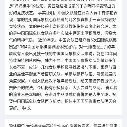
是“妈妈棋手”的沈阳、黄茜及结婚成家的丁亦昕同样表现出良
好的竞技状态。 事实证明，中国女队能在此次大赛中有惊艳表
现，靠的是对国际象棋心存热爱的几名参赛棋手一直保持较好
竞技状态，靠的是经验丰富的带队教练临场调度比较合理，靠
的是中国国际象棋女队在多年实战中磨砺出厚积薄发、沉稳大
气的精神气质。 近20年来，中国女队已经夺得6次国际象棋奥
赛冠军和4次国际象棋世界团体赛冠军。对一到结婚生子的年
龄就有人淡出竞技一线的中国国际象棋女队来说，能在20年间
持续保持团队领先，殊为不易。中国国际象棋女队能做到多年
长盛不衰，应该与几代女棋手积极寻找读书与下棋、家庭与事
业的最佳平衡点有着密切关联。单是从组建队伍、引领发展的
角度观察，中国女队此次不唯年龄划线、给矢志追梦者提供大
赛舞台的做法，今后仍有积极探索、大胆尝试的空间。 奋斗着
的追梦人是幸福的，在奋斗中品味成功喜悦更是人生至境，祝
贺中国国际象棋女队再立新功，相信中国国际象棋女队明天会
更好。 钟 文
豫体网讯 为培养省会高校学生的自我锻炼意识，倡导运动健康