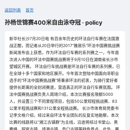
返回列表
首页
孙杨世锦赛400米自由泳夺冠 · policy
新华社长沙7月20日电 有百余年历史的环法自行车赛在法国激
战正酣，而记者从20日举行的2017“雅居乐”环法中国赛挑战赛
新闻发布会上获悉，作为环法自行车赛的系列赛之一，今年首
次进入中国的环法中国赛挑战赛将于9月10日在湖南省长沙市
望城区开赛。 环法自行车挑战赛是环法自行车赛的系列赛，已
在全球十多个国家和地区展开。今年首次登陆中国面向非职业
选手的“环法中国赛挑战赛”将秉承环法的初衷，为骑行爱好者
提供长距离的全封闭赛道，营造真正的环法自行车赛氛围。 环
法中国赛挑战赛负责人周琦介绍，本次比赛报名限额5000
人，共设置三个不同里程项目，包括50公里短程挑战赛、83
公里半程挑战赛和131公里全程挑战赛。 长沙市体育局党委书
记李文格介绍，经过来自环法专业团队的反复实地勘察，本次
比赛的线路将以“湘江古镇群”为主线，沿途将经过书堂山、黑
麋峰、铜官古镇、靖港古镇、乔口古镇等特色景点。此外，赛