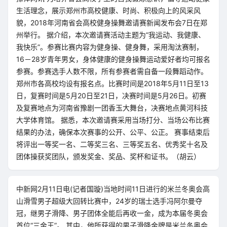
生活理念，展示郑州市高校健康、时尚、积极向上的风采风
貌，2018年河南省会高校健身操舞邀请赛新闻发布会7日在郑
州举行。 据介绍，本次邀请赛活动主题为“我运动、我健康、
我快乐”。参赛比赛内容为健身操、健身舞，采用淘汰赛制，
16－28岁青年男女，身体健康的健身操舞运动爱好者均可报名
参赛。参赛选手人数不限，所有参赛者需自备一段舞蹈动作。
郑州市各高校均设有报名点。比赛时间是2018年5月11日至13
日，复赛时间是5月20日至21日，决赛时间是5月26日。初赛
及复赛地点为河南省豫剧一团香玉大舞台，决赛地点黄河科技
大学体育馆。 据悉，本次邀请赛采用当场打分、当场公布比赛
结果的办法，确保本次赛事的公开、公平、公正。 赛事结束后
将评出一等奖一名、二等奖三名、三等奖五名、优秀奖十名及
团体操获奖团队，颁发奖金、奖品、奖杯和证书。（胡云）
中新网2月11日电(记者国璇)当地时间11日进行的米兰冬奥会高
山滑雪男子超级大回转比赛中，24岁的瑞士选手冯阿尔曼夺
冠，继男子滑降、男子团体全能后再收一金，成为本届冬奥会
首位“三金王”。 其中，他所获得的男子滑降金牌是米兰冬奥会