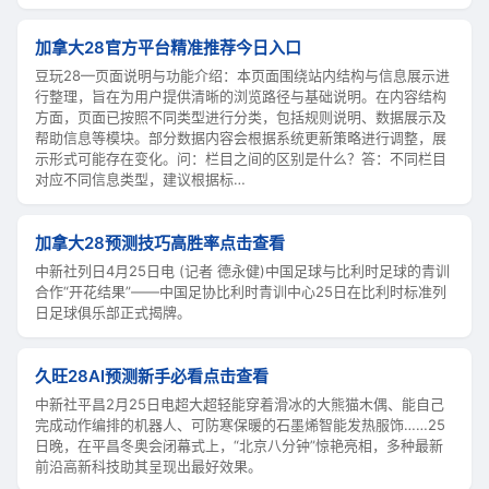
加拿大28官方平台精准推荐今日入口
豆玩28—页面说明与功能介绍：本页面围绕站内结构与信息展示进
行整理，旨在为用户提供清晰的浏览路径与基础说明。在内容结构
方面，页面已按照不同类型进行分类，包括规则说明、数据展示及
帮助信息等模块。部分数据内容会根据系统更新策略进行调整，展
示形式可能存在变化。问：栏目之间的区别是什么？答：不同栏目
对应不同信息类型，建议根据标…
加拿大28预测技巧高胜率点击查看
中新社列日4月25日电 (记者 德永健)中国足球与比利时足球的青训
合作“开花结果”——中国足协比利时青训中心25日在比利时标准列
日足球俱乐部正式揭牌。
久旺28AI预测新手必看点击查看
中新社平昌2月25日电超大超轻能穿着滑冰的大熊猫木偶、能自己
完成动作编排的机器人、可防寒保暖的石墨烯智能发热服饰……25
日晚，在平昌冬奥会闭幕式上，“北京八分钟”惊艳亮相，多种最新
前沿高新科技助其呈现出最好效果。