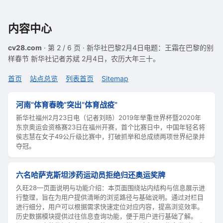
内容中心
cv28.com
· 第 2 / 6 页 · 新华社巴黎2月4日电题：王霜在巴黎的别
样春节 新华社记者苏斌 2月4日，农历大年三十。
首页
站点总览
列表首页
Sitemap
河南“体育春晚”突出“体育战疫”
新华社福州2月23日电（记者刘旸）2019年举重世界杯暨2020年
东京奥运会资格赛23日在福州开赛，首个比赛日中，中国年轻名将
侯志慧在女子49公斤级比赛中，打破抓举和总成绩两项世界纪录并
夺冠。
六名哈萨克斯坦涉药运动员拒绝归还奥运奖牌
久旺28—页面说明与功能介绍：本页面围绕站内结构与信息展示进
行整理，旨在为用户提供清晰的浏览路径与基础说明。通过对栏目
进行细分，用户可以根据需求快速定位对应内容，提高浏览效率。
历史数据模块提供过往信息查询功能，便于用户进行基础了解。