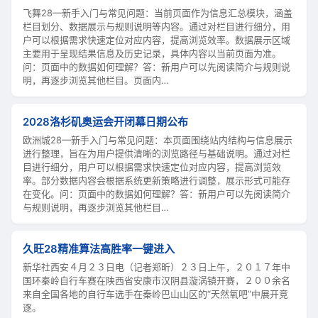
飞舞28—新手入门与常见问题：当前页面作为信息汇总模块，涵盖
栏目划分、数据展示与规则说明等内容。通过对栏目进行细分，用
户可以根据需求快速定位对应内容，提高浏览效率。数据展示区域
主要用于呈现结果信息及历史记录，具体内容以当前页面为准。
问：页面中的数据如何理解？答：新用户可以先阅读简介与规则说
明，再逐步浏览其他栏目。页面内…
2028洛杉矶奥运会开闭幕日期公布
欧洲城28—新手入门与常见问题：本页面围绕站内结构与信息展示
进行整理，旨在为用户提供清晰的浏览路径与基础说明。通过对栏
目进行细分，用户可以根据需求快速定位对应内容，提高浏览效
率。部分数据内容会根据系统更新策略进行调整，展示形式可能存
在变化。问：页面中的数据如何理解？答：新用户可以先阅读简介
与规则说明，再逐步浏览其他栏目…
久旺28精准算法高胜率一键进入
新华社西安４月２３日电（记者郑昕）２３日上午，２０１７年中
国环秦岭自行车赛在陕西省安康市汉阴县漩涡镇开赛，２００余名
来自全国各地的自行车选手在秦岭巴山山区的“天然氧吧”中展开竞
逐。