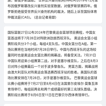
旗，奏俄罗斯国歌。 世界反兴奋剂机构(WADA)2019年12月宣
布因俄罗斯篡改反兴奋剂实验室数据，对俄罗斯禁赛四年。俄
罗斯拒绝接受世界反兴奋剂机构的裁决，随后上诉至国际体育
仲裁法庭(CAS)。 (总台记者易歆)
国际篮联27日公布2024年巴黎奥运会篮球项目赛程，中国女
篮首战将于7月28日对阵欧洲劲旅西班牙队。 奥运会女篮小组
赛阶段共分3个小组，每组4支队伍。中国女篮分在A组，第一
场比赛将在当地时间7月28日举行。中国与西班牙队的这场较
量同时也是奥运会女篮比赛的揭幕战，将备受关注。7月31日
中国队将迎来小组赛第二战，对手是塞尔维亚队，之后在8月3
日对阵小组赛最后一个对手波多黎各队。 男篮方面，揭幕战将
由澳大利亚队对阵奥运会落选赛西班牙站的胜者。美国队的首
场比赛安排在7月28日，对手是塞尔维亚队。 巴黎奥运会篮球
比赛小组赛将于7月27日至8月4日在法国里尔皮埃尔·莫鲁瓦体
育场举行，每组前两名和两个成绩最好的第三名球队晋级。决
赛阶段比赛将于8月6日至11日在巴黎贝尔西体育馆举行。