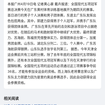
本报广州4月19日电 记者黄心豪 戴卉报道：全国现代五项冠军
赛总决赛今天在广东黄村体育训练基地展开为期四天的赛事。
首日进行的男子个人决赛和男子团体赛，东道主广东队发挥出
色包揽两金。其中，郭建力获得男子个人冠军，并携手广东队
获得团体金牌。 广东队在率先开始的击剑和游泳项目中占据绝
对优势，在随后的马术和跑射联项中继续扩大优势，最终郭建
力、苏海航、陈福劳凭借整体实力，获得团体总分第一，加冕
男团金牌。山东队、湖北队分列二、三位。个人赛中，广东苏
海航获得银牌，山东队选手张宇名列第三。 据悉，今年天津全
运会赛前共有三站积分赛，除了去年年底的全国现代五项锦标
赛外，还有本次全国现代五项冠军赛以及下月在天津举行的全
国锦标赛。全国现代五项的运动员必须通过这三项赛事争夺前
36名，才能有参加全运会的资格。而上海队老将曹忠荣以及广
东队主力郭建力因为是里约奥运参赛选手，因此自动获得全运
会参赛资格。
相关阅读